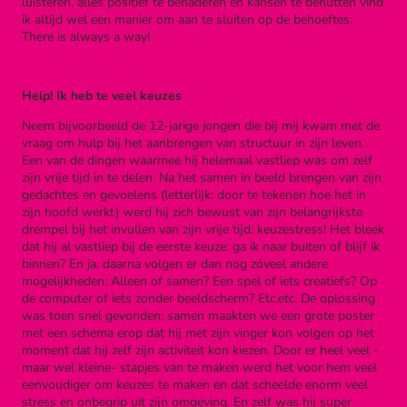
luisteren, alles positief te benaderen en kansen te benutten vind
ik altijd wel een manier om aan te sluiten op de behoeftes:
There is always a way!
Help! Ik heb te veel keuzes
Neem bijvoorbeeld de 12-jarige jongen die bij mij kwam met de
vraag om hulp bij het aanbrengen van structuur in zijn leven.
Een van de dingen waarmee hij helemaal vastliep was om zelf
zijn vrije tijd in te delen. Na het samen in beeld brengen van zijn
gedachtes en gevoelens (letterlijk: door te tekenen hoe het in
zijn hoofd werkt) werd hij zich bewust van zijn belangrijkste
drempel bij het invullen van zijn vrije tijd: keuzestress! Het bleek
dat hij al vastliep bij de eerste keuze: ga ik naar buiten of blijf ik
binnen? En ja, daarna volgen er dan nog zóveel andere
mogelijkheden: Alleen of samen? Een spel of iets creatiefs? Op
de computer of iets zonder beeldscherm? Etc.etc. De oplossing
was toen snel gevonden: samen maakten we een grote poster
met een schema erop dat hij met zijn vinger kon volgen op het
moment dat hij zelf zijn activiteit kon kiezen. Door er heel veel -
maar wel kleine- stapjes van te maken werd het voor hem veel
eenvoudiger om keuzes te maken en dat scheelde enorm veel
stress en onbegrip uit zijn omgeving. En zelf was hij super