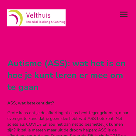
Autisme (ASS): wat het is en
hoe je kunt leren er mee om
te gaan
ASS, wat betekent dat?
Grote kans dat je de afkorting al eens bent tegengekomen, maar
even grote kans dat je geen idee hebt wat ASS betekent. Net
zoiets als COVID? En zou het dan net zo besmettelijk kunnen
zijn? Ik zal je meteen maar uit de droom helpen: ASS is de
afkorting van Autisme Spectrum Stoornis. Dit is sinds 2013 de