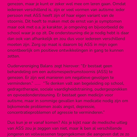
genezen, maar je kunt er zeker wel mee om leren gaan. Omdat
iedereen verschillend is, zijn er veel vormen van autisme: ieder
persoon met ASS heeft zijn of haar eigen variant van de
stoornis. Dit heeft te maken met de ernst van je symptomen
maar ook met o.a. je karakter, je omgeving en bijvoorbeeld de
school waar je op zit. De ondersteuning die je nodig hebt is daar
dan ook van afhankelijk en zou dus voor iedereen verschillend
moeten zijn. Zorg op maat is daarom bij ASS in mijn ogen
onontbeerlijk om positieve ontwikkelingen in gang te kunnen
zetten.
Oudervereniging Balans zegt hierover: “Er bestaat geen
behandeling om een autismespectrumstoornis (ASS) te
genezen. Er zijn wel manieren om negatieve gevolgen te
verminderen.” ……
“Te denken valt aan begeleiding op school,
gedragstherapie, sociale vaardigheidstraining, oudergesprekken
en opvoedondersteuning. Er bestaat geen medicijn voor
autisme, maar in sommige gevallen kan medicatie nodig zijn om
bijkomende problemen zoals angst, depressie,
concentratieproblemen of agressie te verminderen.”
Dus kun je er vanaf komen? Als je kijkt naar de medische uitleg
van ASS zou je zeggen van niet, maar ik ben al verschillende
jongeren en volwassenen tegengekomen die aangeven dat ze zo